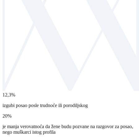
12,3%
izgubi posao posle trudnoće ili porodiljskog
20%
je manja verovatnoća da žene budu pozvane na razgovor za posao,
nego muškarci istog profila