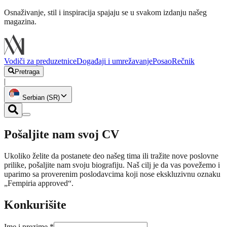
Osnaživanje, stil i inspiracija spajaju se u svakom izdanju našeg
magazina.
Vodiči za preduzetnice
Događaji i umrežavanje
Posao
Rečnik
Pretraga
|
Serbian (SR)
Pošaljite nam svoj CV
Ukoliko želite da postanete deo našeg tima ili tražite nove poslovne
prilike, pošaljite nam svoju biografiju. Naš cilj je da vas povežemo i
uparimo sa proverenim poslodavcima koji nose ekskluzivnu oznaku
„Fempiria approved“.
Konkurišite
Ime i prezime
*