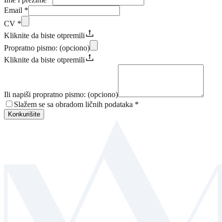
Email
*
CV
*
Kliknite da biste otpremili
Propratno pismo: (opciono)
Kliknite da biste otpremili
Ili napiši propratno pismo: (opciono)
Slažem se sa obradom ličnih podataka
*
Konkurišite